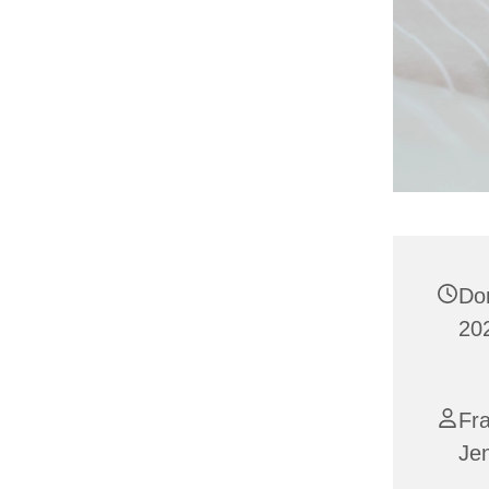
Do
202
Fra
Je