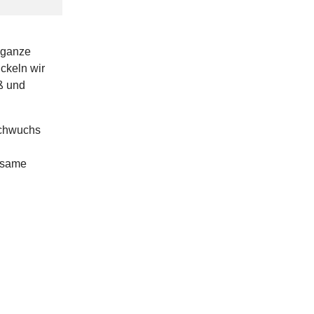
 ganze
ckeln wir
ß und
achwuchs
nsame