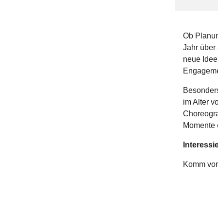
Ob Planun
Jahr über
neue Ideen
Engageme
Besonder
im Alter v
Choreogra
Momente e
Interessi
Komm vorb