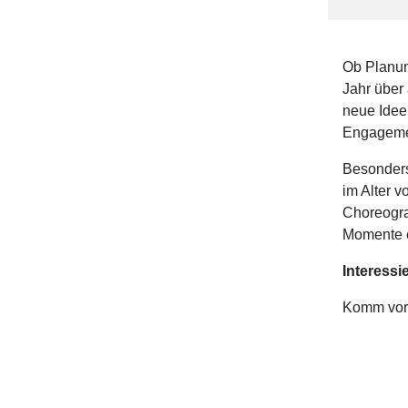
Ob Planun
Jahr über
neue Ideen
Engageme
Besonder
im Alter v
Choreogra
Momente e
Interessi
Komm vorb