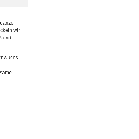
 ganze
ckeln wir
ß und
achwuchs
nsame