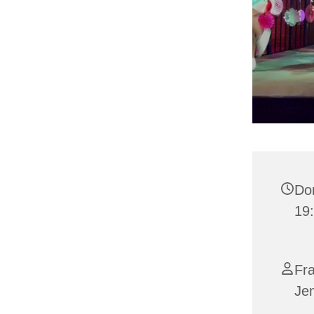
Don
19:
Fra
Je