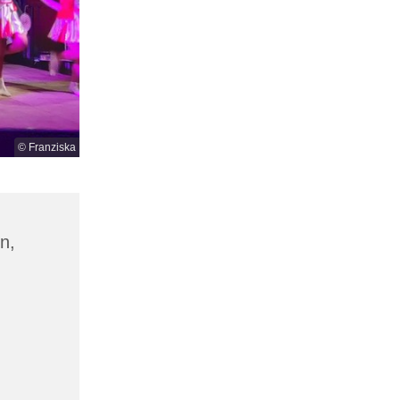
© Franziska
n,