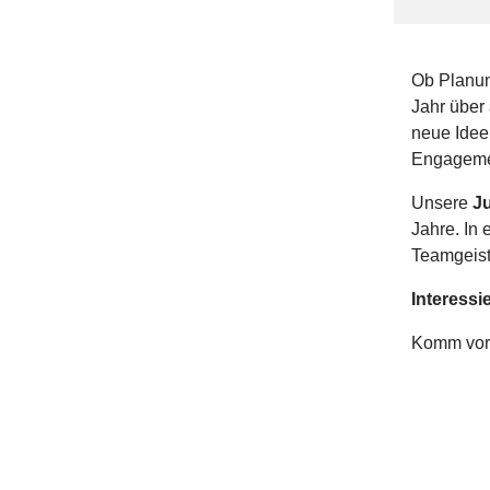
Ob Planun
Jahr über
neue Ideen
Engageme
Unsere
J
Jahre. In
Teamgeist
Interessi
Komm vorb