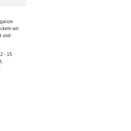
 ganze
ckeln wir
ß und
2 - 15
t,
.