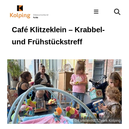
Café Klitzeklein – Krabbel-
und Frühstückstreff
© FamilienNETZwerk Kolping