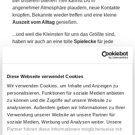
Bei unserem offenen Treff kannst Du in
angenehmer Atmosphäre plaudern, neue Kontakte
knüpfen, Bekannte wieder treffen und eine kleine
Auszeit vom Alltag
genießen.
...und weil die Kleinsten für uns das Größte sind,
haben wir auch an eine tolle
Spielecke
für jede
Menge kleine Abenteuer gedacht.
Eine Anmeldung ist nicht erforderlich. Einfach
vorbeikommen, hinsetzen und genießen!
Diese Webseite verwendet Cookies
Eine Spende für das Frühstück ☕️ ist willkommen.
Wir verwenden Cookies, um Inhalte und Anzeigen zu
Ach, und… wir freuen uns auch auf Besuch von
personalisieren, Funktionen für soziale Medien anbieten
schwangeren Frauen oder werdenden Papas
zu können und die Zugriffe auf unsere Website zu
analysieren. Außerdem geben wir Informationen zu Ihrer
Verwendung unserer Website an unsere Partner für
soziale Medien, Werbung und Analysen weiter. Unsere
Partner führen diese Informationen möglicherweise mit