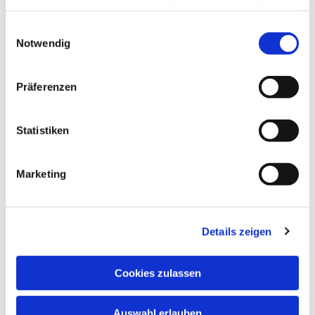
Kolpingsfamilien
haben oder die sie im Rahmen Ihrer Nutzung der Dienste
gesammelt haben.
Einwilligungsauswahl
Notwendig
Präferenzen
Statistiken
Kolpingjugend
Marketing
Details zeigen
Cookies zulassen
Auswahl erlauben