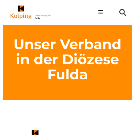
Unser Verband
in der Diözese
Fulda