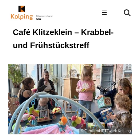
Café Klitzeklein – Krabbel-
und Frühstückstreff
© FamilienNETZwerk Kolping