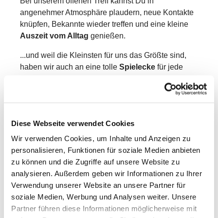
Bei unserem offenen Treff kannst Du in
angenehmer Atmosphäre plaudern, neue Kontakte
knüpfen, Bekannte wieder treffen und eine kleine
Auszeit vom Alltag
genießen.
...und weil die Kleinsten für uns das Größte sind,
haben wir auch an eine tolle
Spielecke
für jede
Menge kleine Abenteuer gedacht.
Eine Anmeldung ist nicht erforderlich. Einfach
vorbeikommen, hinsetzen und genießen!
Diese Webseite verwendet Cookies
Eine Spende für das Frühstück ☕️ ist willkommen.
Wir verwenden Cookies, um Inhalte und Anzeigen zu
Ach, und… wir freuen uns auch auf Besuch von
personalisieren, Funktionen für soziale Medien anbieten
schwangeren Frauen oder werdenden Papas
zu können und die Zugriffe auf unsere Website zu
analysieren. Außerdem geben wir Informationen zu Ihrer
Verwendung unserer Website an unsere Partner für
soziale Medien, Werbung und Analysen weiter. Unsere
Partner führen diese Informationen möglicherweise mit