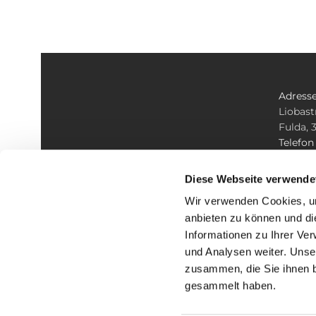
Adress
Liobast
Fulda, 
Telefo
+49 661
E-mail
Diese Webseite verwende
info@ko
Wir verwenden Cookies, um
anbieten zu können und di
Informationen zu Ihrer Ve
und Analysen weiter. Unse
zusammen, die Sie ihnen b
I
gesammelt haben.