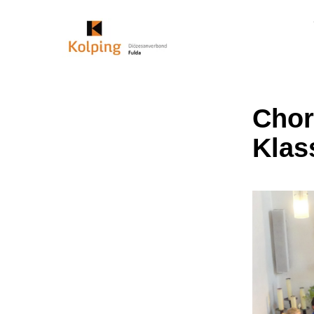
Chor
Klas