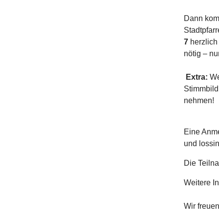
Dann komm
Stadtpfarr
7
herzlich
nötig – n
Extra:
Wer
Stimmbild
nehmen!
Eine Anme
und lossi
Die Teiln
Weitere I
Wir freuen