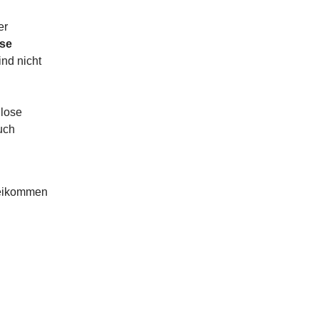
er
se
nd nicht
nlose
uch
beikommen