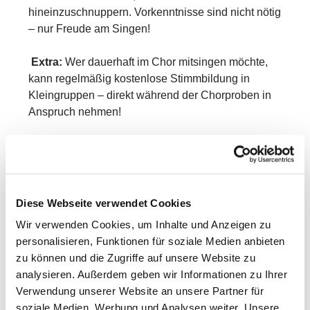
hineinzuschnuppern. Vorkenntnisse sind nicht nötig
– nur Freude am Singen!
Extra:
Wer dauerhaft im Chor mitsingen möchte,
kann regelmäßig kostenlose Stimmbildung in
Kleingruppen – direkt während der Chorproben in
Anspruch nehmen!
Eine Anmeldung zur Schnupperstunde ist nicht
erforderlich. Einfach vorbeikommen und lossingen.
Die Teilnahme am Kinder- und Jugendchor ist
Diese Webseite verwendet Cookies
kostenfrei.
Wir verwenden Cookies, um Inhalte und Anzeigen zu
Weitere Infos bei Johannes Haubs unter 0661 - 500
personalisieren, Funktionen für soziale Medien anbieten
56 35
zu können und die Zugriffe auf unsere Website zu
analysieren. Außerdem geben wir Informationen zu Ihrer
Wir freuen uns auf Dich!
Verwendung unserer Website an unsere Partner für
soziale Medien, Werbung und Analysen weiter. Unsere