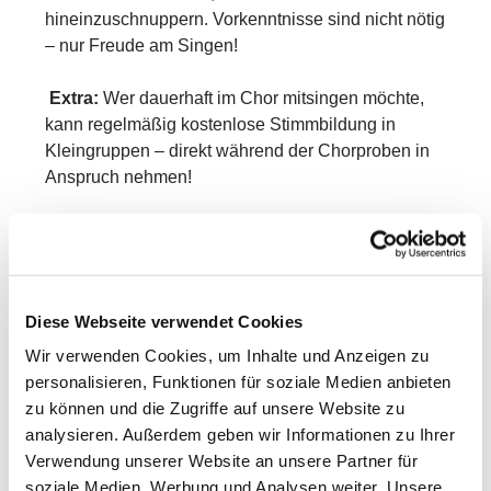
hineinzuschnuppern. Vorkenntnisse sind nicht nötig
– nur Freude am Singen!
Extra:
Wer dauerhaft im Chor mitsingen möchte,
kann regelmäßig kostenlose Stimmbildung in
Kleingruppen – direkt während der Chorproben in
Anspruch nehmen!
Eine Anmeldung zur Schnupperstunde ist nicht
erforderlich. Einfach vorbeikommen und lossingen.
Die Teilnahme am Kinder- und Jugendchor ist
Diese Webseite verwendet Cookies
kostenfrei.
Wir verwenden Cookies, um Inhalte und Anzeigen zu
Weitere Infos bei Johannes Haubs unter 0661 - 500
personalisieren, Funktionen für soziale Medien anbieten
56 35
zu können und die Zugriffe auf unsere Website zu
analysieren. Außerdem geben wir Informationen zu Ihrer
Wir freuen uns auf Dich!
Verwendung unserer Website an unsere Partner für
soziale Medien, Werbung und Analysen weiter. Unsere