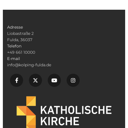
Adresse
Liobastraße 2
Fulda, 36037
Telefon
+49 661 10000
E-mail
info@kolping-fulda.de