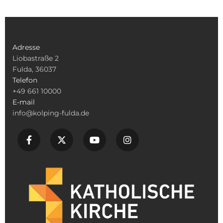
Adresse
Liobastraße 2
Fulda, 36037
Telefon
+49 661 10000
E-mail
info@kolping-fulda.de