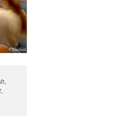
© Stardust
ft,
,