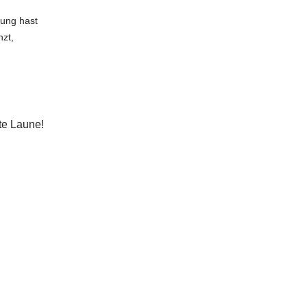
rung hast
nzt,
te Laune!