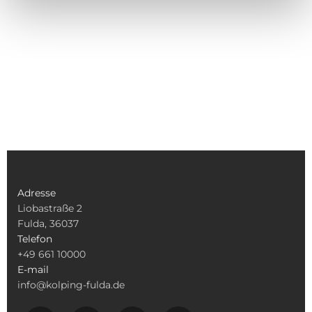
Adresse
Liobastraße 2
Fulda, 36037
Telefon
+49 661 10000
E-mail
info@kolping-fulda.de