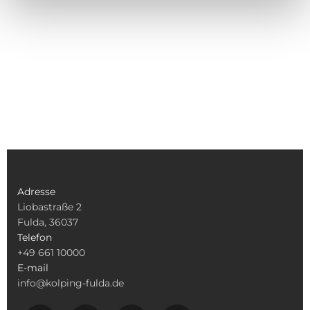
Adresse
Liobastraße 2
Fulda, 36037
Telefon
+49 661 10000
E-mail
info@kolping-fulda.de