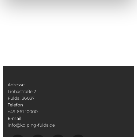
Adresse
Liobastraße 2
Fulda, 36037
Telefon
+49 661 10000
E-mail
info@kolping-fulda.de