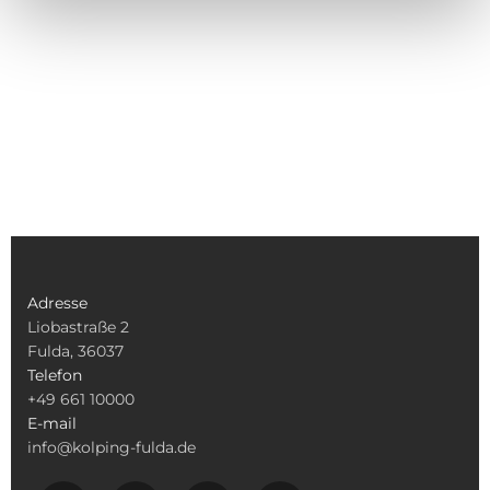
Adresse
Liobastraße 2
Fulda, 36037
Telefon
+49 661 10000
E-mail
info@kolping-fulda.de