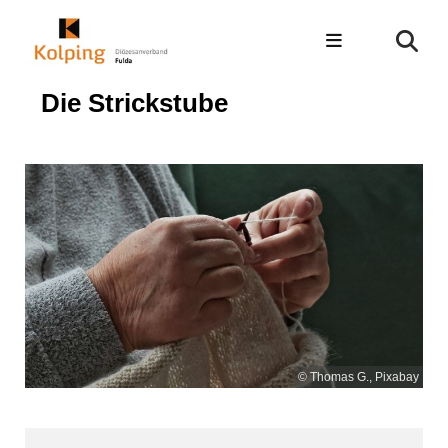
Die Strickstube
© Thomas G., Pixabay