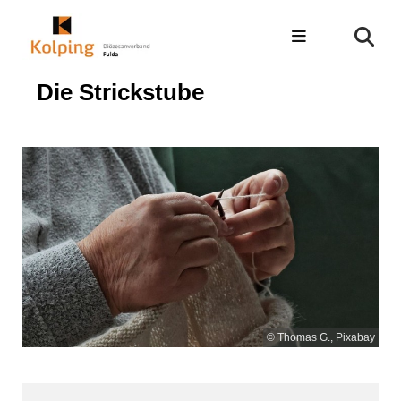
Die Strickstube
© Thomas G., Pixabay