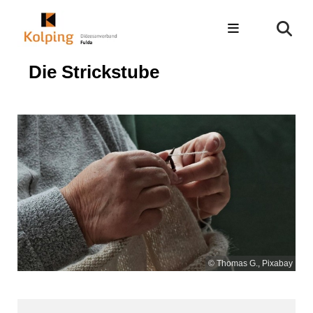
Die Strickstube
© Thomas G., Pixabay