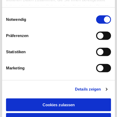
haben oder die sie im Rahmen Ihrer Nutzung der Dienste
gesammelt haben.
Einwilligungsauswahl
Notwendig
Präferenzen
Statistiken
Marketing
Dies könnte Sie auch
Details zeigen
interessieren
Cookies zulassen