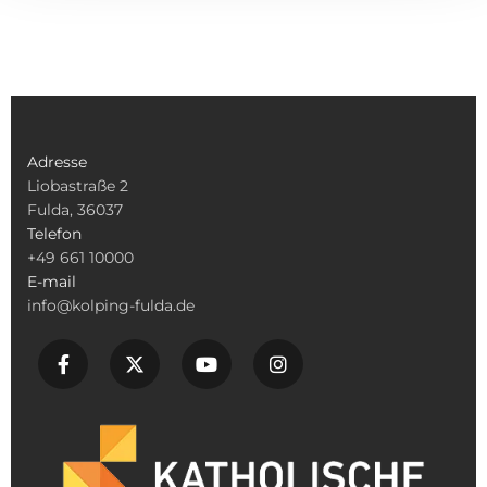
Adresse
Liobastraße 2
Fulda, 36037
Telefon
+49 661 10000
E-mail
info@kolping-fulda.de