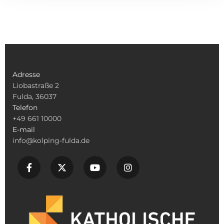
Adresse
Liobastraße 2
Fulda, 36037
Telefon
+49 661 10000
E-mail
info@kolping-fulda.de