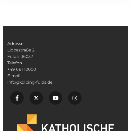
Adresse
Liobastraße 2
Fulda, 36037
Telefon
+49 661 10000
E-mail
info@kolping-fulda.de