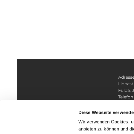
Adress
Liobast
Fulda, 
Telefo
+49 661
E-mail
Diese Webseite verwende
info@ko
Wir verwenden Cookies, um
anbieten zu können und di