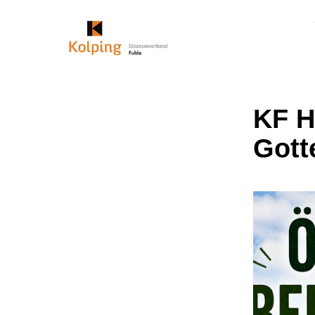
KF H
Gott