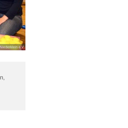
Niederklein e.V.
n,