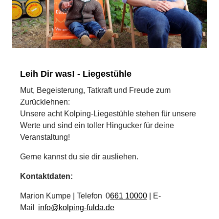
Leih Dir was! - Liegestühle
Mut, Begeisterung, Tatkraft und Freude zum
Zurücklehnen:
Unser
e
acht
Kolping
‑
Liegest
ü
hl
e
steh
en
für unsere
Werte
und sind ein
toller Hingucker für deine
Veranstaltung
!
Gerne kannst du sie dir ausliehen.
Kontaktdaten:
Marion Kumpe
|
Telefon
0
661 10000
| E-
M
ail
info@kolping-fulda.de