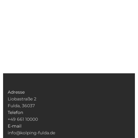
Adresse
Liobastraße 2
Fulda, 36037
Telefon
+49 661 10000
E-mail
info@kolping-fulda.de