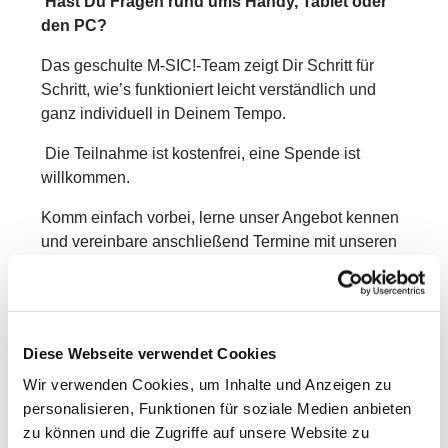
Hast Du Fragen rund ums Handy, Tablet oder
den PC?
Das geschulte M-SIC!-Team zeigt Dir Schritt für
Schritt, wie’s funktioniert leicht verständlich und
ganz individuell in Deinem Tempo.
Die Teilnahme ist kostenfrei, eine Spende ist
willkommen.
Komm einfach vorbei, lerne unser Angebot kennen
und vereinbare anschließend Termine mit unseren
Betreuerinnen und Betreuern.
Beispiele für Themen:
Erste Schritte am Laptop,
Tablet oder Smartphone, Briefe schreiben und
Diese Webseite verwendet Cookies
Dokumente erstellen, Internetnutzung und sicheres
Surfen, E-Mail und Videokonferenzen leicht
Wir verwenden Cookies, um Inhalte und Anzeigen zu
gemacht, Online-Banking sicher anwenden,
personalisieren, Funktionen für soziale Medien anbieten
Programme und Apps installieren und aktualisieren,
zu können und die Zugriffe auf unsere Website zu