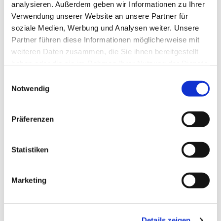
Fotos und Videos bearbeiten, Künstliche Intelligenz
analysieren. Außerdem geben wir Informationen zu Ihrer
und vieles mehr.
Verwendung unserer Website an unsere Partner für
soziale Medien, Werbung und Analysen weiter. Unsere
Das
M-SIC!-Team freut sich auf Dich!
Partner führen diese Informationen möglicherweise mit
weiteren Daten zusammen, die Sie ihnen bereitgestellt
haben oder die sie im Rahmen Ihrer Nutzung der Dienste
gesammelt haben.
Einwilligungsauswahl
Notwendig
Präferenzen
Statistiken
Marketing
Details zeigen