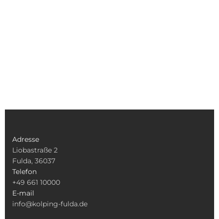
Adresse
Liobastraße 2
Fulda, 36037
Telefon
+49 661 10000
E-mail
info@kolping-fulda.de