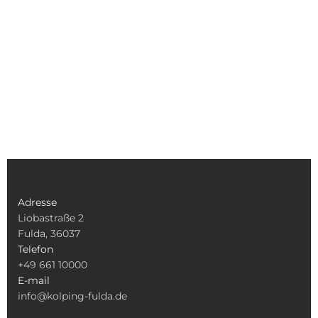
Adresse
Liobastraße 2
Fulda, 36037
Telefon
+49 661 10000
E-mail
info@kolping-fulda.de