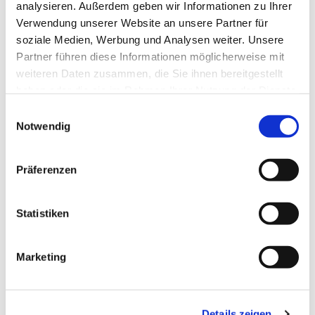
Fotos und Videos bearbeiten, Künstliche Intelligenz
analysieren. Außerdem geben wir Informationen zu Ihrer
und vieles mehr.
Verwendung unserer Website an unsere Partner für
soziale Medien, Werbung und Analysen weiter. Unsere
Das
M-SIC!-Team freut sich auf Dich!
Partner führen diese Informationen möglicherweise mit
weiteren Daten zusammen, die Sie ihnen bereitgestellt
haben oder die sie im Rahmen Ihrer Nutzung der Dienste
gesammelt haben.
Einwilligungsauswahl
Notwendig
Präferenzen
Statistiken
Marketing
Details zeigen