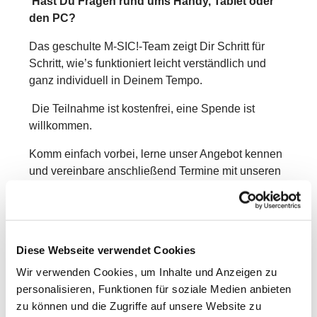
Hast Du Fragen rund ums Handy, Tablet oder
den PC?
Das geschulte M-SIC!-Team zeigt Dir Schritt für
Schritt, wie’s funktioniert leicht verständlich und
ganz individuell in Deinem Tempo.
Die Teilnahme ist kostenfrei, eine Spende ist
willkommen.
Komm einfach vorbei, lerne unser Angebot kennen
und vereinbare anschließend Termine mit unseren
Betreuerinnen und Betreuern.
Beispiele für Themen:
Erste Schritte am Laptop,
Tablet oder Smartphone, Briefe schreiben und
Diese Webseite verwendet Cookies
Dokumente erstellen, Internetnutzung und sicheres
Surfen, E-Mail und Videokonferenzen leicht
Wir verwenden Cookies, um Inhalte und Anzeigen zu
gemacht, Online-Banking sicher anwenden,
personalisieren, Funktionen für soziale Medien anbieten
Programme und Apps installieren und aktualisieren,
zu können und die Zugriffe auf unsere Website zu