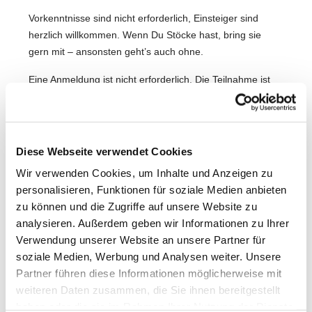
Vorkenntnisse sind nicht erforderlich, Einsteiger sind
herzlich willkommen. Wenn Du Stöcke hast, bring sie
gern mit – ansonsten geht’s auch ohne.
Eine Anmeldung ist nicht erforderlich. Die Teilnahme ist
kostenfrei.
Weitere Infos bei Friedhelm Waterkamp unter 0178 - 97
24 43 9
Diese Webseite verwendet Cookies
Wir freuen uns auf Dich!
Wir verwenden Cookies, um Inhalte und Anzeigen zu
personalisieren, Funktionen für soziale Medien anbieten
zu können und die Zugriffe auf unsere Website zu
analysieren. Außerdem geben wir Informationen zu Ihrer
Verwendung unserer Website an unsere Partner für
soziale Medien, Werbung und Analysen weiter. Unsere
Partner führen diese Informationen möglicherweise mit
weiteren Daten zusammen, die Sie ihnen bereitgestellt
haben oder die sie im Rahmen Ihrer Nutzung der Dienste