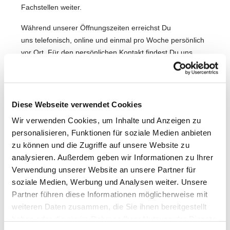
Fachstellen weiter.
Während unserer Öffnungszeiten erreichst Du
uns telefonisch, online und einmal pro Woche persönlich
vor Ort. Für den persönlichen Kontakt findest Du uns
heute im
Kolpinghaus Großentaft.
Mo., Di., Do., Fr.: 09 – 12 Uhr
Mi: 14 – 17 Uhr
Diese Webseite verwendet Cookies
Wir freuen uns auf Dich!
Wir verwenden Cookies, um Inhalte und Anzeigen zu
personalisieren, Funktionen für soziale Medien anbieten
zu können und die Zugriffe auf unsere Website zu
analysieren. Außerdem geben wir Informationen zu Ihrer
Verwendung unserer Website an unsere Partner für
soziale Medien, Werbung und Analysen weiter. Unsere
Partner führen diese Informationen möglicherweise mit
weiteren Daten zusammen, die Sie ihnen bereitgestellt
haben oder die sie im Rahmen Ihrer Nutzung der Dienste