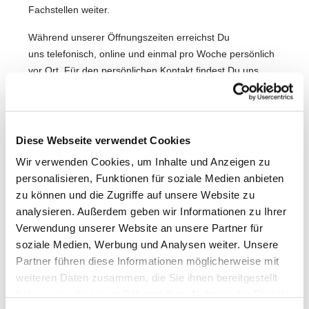
Fachstellen weiter.
Während unserer Öffnungszeiten erreichst Du
uns telefonisch, online und einmal pro Woche persönlich
vor Ort. Für den persönlichen Kontakt findest Du uns
heute im
Kolpinghaus Großentaft.
Mo., Di., Do., Fr.: 09 – 12 Uhr
Mi: 14 – 17 Uhr
Diese Webseite verwendet Cookies
Wir freuen uns auf Dich!
Wir verwenden Cookies, um Inhalte und Anzeigen zu
personalisieren, Funktionen für soziale Medien anbieten
zu können und die Zugriffe auf unsere Website zu
analysieren. Außerdem geben wir Informationen zu Ihrer
Verwendung unserer Website an unsere Partner für
soziale Medien, Werbung und Analysen weiter. Unsere
Partner führen diese Informationen möglicherweise mit
weiteren Daten zusammen, die Sie ihnen bereitgestellt
haben oder die sie im Rahmen Ihrer Nutzung der Dienste