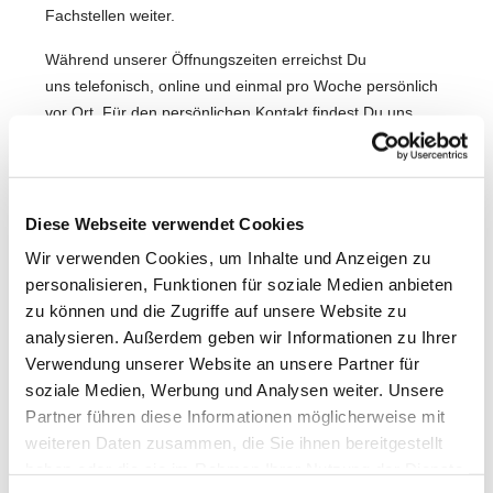
Fachstellen weiter.
Während unserer Öffnungszeiten erreichst Du
uns telefonisch, online und einmal pro Woche persönlich
vor Ort. Für den persönlichen Kontakt findest Du uns
heute im
Kolpinghaus Großentaft.
Mo., Di., Do., Fr.: 09 – 12 Uhr
Mi: 14 – 17 Uhr
Diese Webseite verwendet Cookies
Wir freuen uns auf Dich!
Wir verwenden Cookies, um Inhalte und Anzeigen zu
personalisieren, Funktionen für soziale Medien anbieten
zu können und die Zugriffe auf unsere Website zu
analysieren. Außerdem geben wir Informationen zu Ihrer
Verwendung unserer Website an unsere Partner für
soziale Medien, Werbung und Analysen weiter. Unsere
Partner führen diese Informationen möglicherweise mit
weiteren Daten zusammen, die Sie ihnen bereitgestellt
haben oder die sie im Rahmen Ihrer Nutzung der Dienste