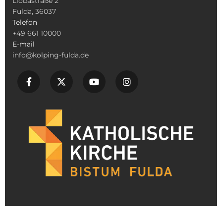
Liobastraße 2
Fulda, 36037
Telefon
+49 661 10000
E-mail
info@kolping-fulda.de