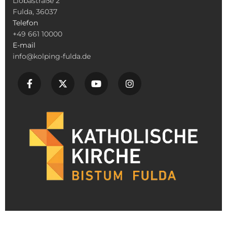
Liobastraße 2
Fulda, 36037
Telefon
+49 661 10000
E-mail
info@kolping-fulda.de