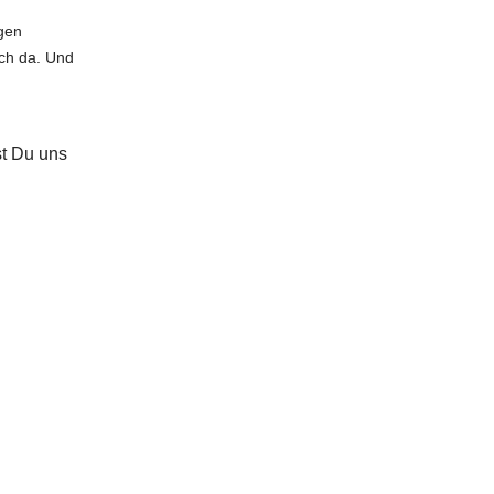
gen
ich da. Und
st Du uns