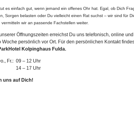
t es einfach gut, wenn jemand ein offenes Ohr hat. Egal, ob Dich Fra
en, Sorgen belasten oder Du vielleicht einen Rat suchst – wir sind für D
, vermitteln wir an passende Fachstellen weiter.
nserer Öffnungszeiten erreichst Du uns telefonisch, online und
 Woche persönlich vor Ort. Für den persönlichen Kontakt finde
ParkHotel
Kolpinghaus Fulda.
Do., Fr.: 09 – 12 Uhr
4 – 17 Uhr
en uns auf Dich!