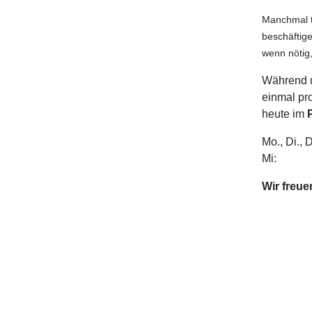
Manchmal tu
beschäftig
wenn nötig
Während u
einmal pro
heute im
Mo., Di., 
Mi: 1
Wir freu