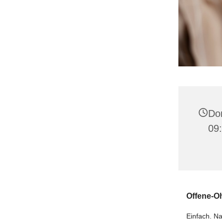
Don
09:
️Offene-O
Einfach. Na