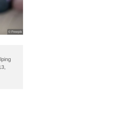
© Freepik
lping
13,