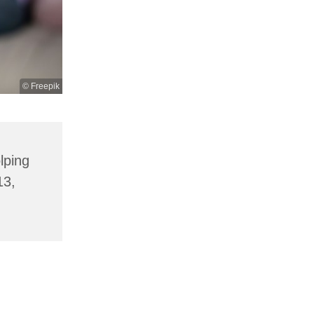
© Freepik
lping
13,