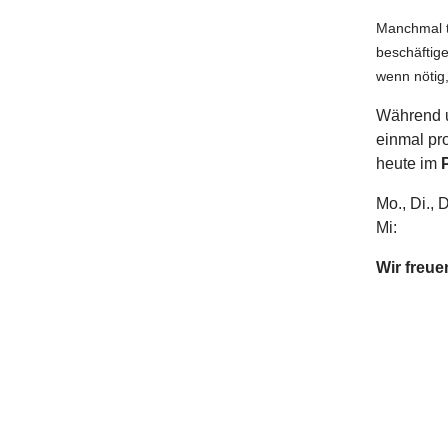
Manchmal tu
beschäftig
wenn nötig
Während u
einmal pro
heute im
Mo., Di., 
Mi: 1
Wir freu