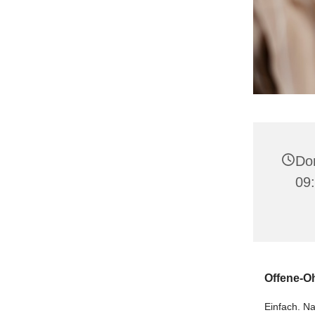
Don
09:
️Offene-O
Einfach. Na