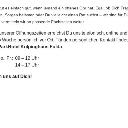
t es einfach gut, wenn jemand ein offenes Ohr hat. Egal, ob Dich Fra
en, Sorgen belasten oder Du vielleicht einen Rat suchst – wir sind für D
, vermitteln wir an passende Fachstellen weiter.
nserer Öffnungszeiten erreichst Du uns telefonisch, online und
 Woche persönlich vor Ort. Für den persönlichen Kontakt finde
ParkHotel
Kolpinghaus Fulda.
Do., Fr.: 09 – 12 Uhr
4 – 17 Uhr
en uns auf Dich!