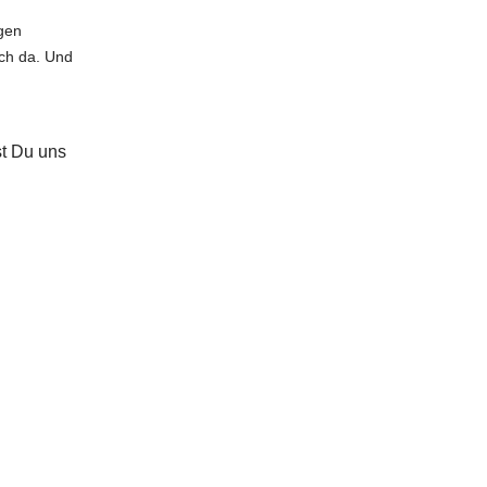
gen
ich da. Und
st Du uns