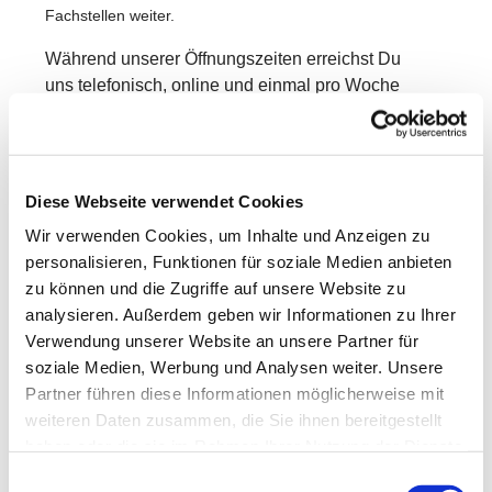
Fachstellen weiter.
Während unserer Öffnungszeiten erreichst Du
uns telefonisch, online und einmal pro Woche
persönlich vor Ort. Für den persönlichen Kontakt
findest Du uns heute im
Bürgerhaus Niederklein,
35260 Stadtallendorf-Niederklein, Am Obertor.
Diese Webseite verwendet Cookies
Wir freuen uns auf Dich!
Wir verwenden Cookies, um Inhalte und Anzeigen zu
personalisieren, Funktionen für soziale Medien anbieten
zu können und die Zugriffe auf unsere Website zu
analysieren. Außerdem geben wir Informationen zu Ihrer
Verwendung unserer Website an unsere Partner für
soziale Medien, Werbung und Analysen weiter. Unsere
Partner führen diese Informationen möglicherweise mit
weiteren Daten zusammen, die Sie ihnen bereitgestellt
haben oder die sie im Rahmen Ihrer Nutzung der Dienste
gesammelt haben.
Einwilligungsauswahl