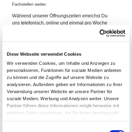
Fachstellen weiter.
Während unserer Öffnungszeiten erreichst Du
uns telefonisch, online und einmal pro Woche
persönlich vor Ort. Für den persönlichen Kontakt
findest Du uns heute im
Bürgerhaus Niederklein,
35260 Stadtallendorf-Niederklein, Am Obertor.
Diese Webseite verwendet Cookies
Wir freuen uns auf Dich!
Wir verwenden Cookies, um Inhalte und Anzeigen zu
personalisieren, Funktionen für soziale Medien anbieten
zu können und die Zugriffe auf unsere Website zu
analysieren. Außerdem geben wir Informationen zu Ihrer
Verwendung unserer Website an unsere Partner für
soziale Medien, Werbung und Analysen weiter. Unsere
Partner führen diese Informationen möglicherweise mit
weiteren Daten zusammen, die Sie ihnen bereitgestellt
haben oder die sie im Rahmen Ihrer Nutzung der Dienste
gesammelt haben.
Einwilligungsauswahl