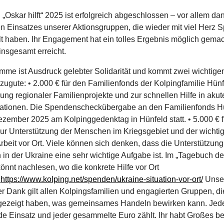
 „Oskar hilft“ 2025 ist erfolgreich abgeschlossen – vor allem da
en Einsatzes unserer Aktionsgruppen, die wieder mit viel Herz
 haben. Ihr Engagement hat ein tolles Ergebnis möglich gemac
insgesamt erreicht.
me ist Ausdruck gelebter Solidarität und kommt zwei wichtige
zugute: • 2.000 € für den Familienfonds der Kolpingfamilie Hünf
ung regionaler Familienprojekte und zur schnellen Hilfe in akut
uationen. Die Spendenscheckübergabe an den Familienfonds H
ezember 2025 am Kolpinggedenktag in Hünfeld statt. • 5.000 € f
zur Unterstützung der Menschen im Kriegsgebiet und der wichti
rbeit vor Ort. Viele können sich denken, dass die Unterstützung
n der Ukraine eine sehr wichtige Aufgabe ist. Im „Tagebuch der
önnt nachlesen, wo die konkrete Hilfe vor Ort
:
https://www.kolping.net/spenden/ukraine-situation-vor-ort/
Unse
 Dank gilt allen Kolpingsfamilien und engagierten Gruppen, die
gezeigt haben, was gemeinsames Handeln bewirken kann. Jede
de Einsatz und jeder gesammelte Euro zählt. Ihr habt Großes b