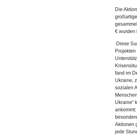
Die Aktion
großartig
gesammelt
€ wurden 
Diese Sum
Projekten 
Unterstütz
Krisensit
fand im D
Ukraine, 
sozialen A
Menschen i
Ukraine“ k
ankommt
besonderer
Aktionen 
jede Stun