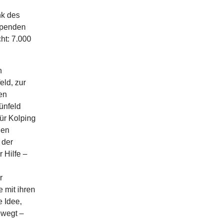
nk des
 Spenden
ht: 7.000
n
eld, zur
en
ünfeld
ür Kolping
gen
 der
 Hilfe –
r
 mit ihren
 Idee,
ewegt –