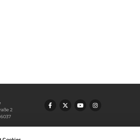
e
raße 2
36037
n
 10000
t Cookies