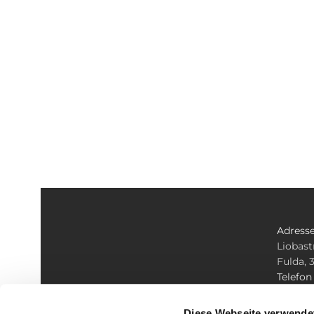
Adress
Liobast
Fulda, 
Telefo
+49 661
E-mail
Diese Webseite verwende