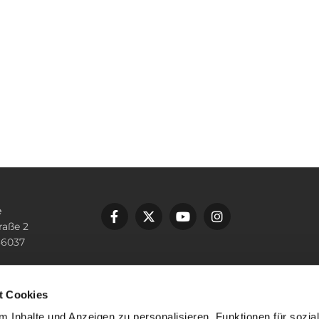
e
raße 2
36037
n
 10000
t Cookies
lping-fulda.de
 Inhalte und Anzeigen zu personalisieren, Funktionen für sozia