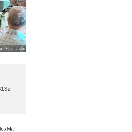
r - Füreinander
6132
edes Mal