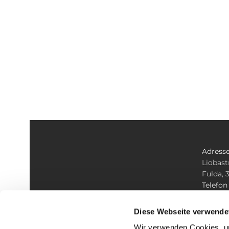
Adress
Liobast
Fulda, 
Telefo
+49 661
E-mail
Diese Webseite verwende
info@ko
Wir verwenden Cookies, um