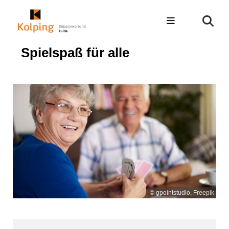
Spielspaß für alle
© gpointstudio, Freepik