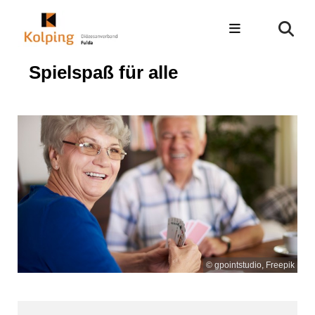
Spielspaß für alle
© gpointstudio, Freepik