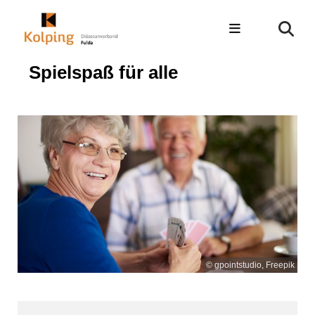
Spielspaß für alle
© gpointstudio, Freepik