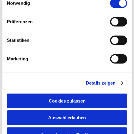
Notwendig
Neben musikalischem Wissen wachsen auch
Konzentrationsfähigkeit, Spielfreude,
Lernbereitschaft, Fantasie, Wahrnehmung und
Präferenzen
soziale Kontakte.
Musik öffnet Herzen – und fördert Kinder in ihrer
Statistiken
ganzen Persönlichkeit!
Marketing
Details zeigen
Cookies zulassen
Auswahl erlauben