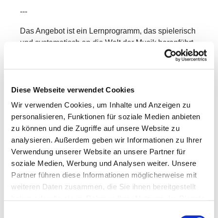
---
Das Angebot ist ein Lernprogramm, das spielerisch
und systematisch an die Welt der Musik heranführt.
In Kleingruppen entdecken die Kinder mit Freude
und Neugier verschiedene Bereiche der Musik –
mit ersten Erfahrungen in:
Diese Webseite verwendet Cookies
Singen & Sprechen
Wir verwenden Cookies, um Inhalte und Anzeigen zu
personalisieren, Funktionen für soziale Medien anbieten
Bewegung & Tanz
zu können und die Zugriffe auf unsere Website zu
Musikhören
analysieren. Außerdem geben wir Informationen zu Ihrer
Verwendung unserer Website an unsere Partner für
Rhythmik
soziale Medien, Werbung und Analysen weiter. Unsere
Partner führen diese Informationen möglicherweise mit
Grundlagen der Musiklehre
weiteren Daten zusammen, die Sie ihnen bereitgestellt
Dabei werden vorhandene Kenntnisse aufgegriffen,
haben oder die sie im Rahmen Ihrer Nutzung der Dienste
vertieft und erweitert.
gesammelt haben.
Einwilligungsauswahl