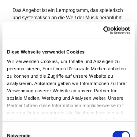
Das Angebot ist ein Lernprogramm, das spielerisch
und systematisch an die Welt der Musik heranführt.
In Kleingruppen entdecken die Kinder mit Freude
und Neugier verschiedene Bereiche der Musik –
mit ersten Erfahrungen in:
Diese Webseite verwendet Cookies
Singen & Sprechen
Wir verwenden Cookies, um Inhalte und Anzeigen zu
Bewegung & Tanz
personalisieren, Funktionen für soziale Medien anbieten
zu können und die Zugriffe auf unsere Website zu
Musikhören
analysieren. Außerdem geben wir Informationen zu Ihrer
Rhythmik
Verwendung unserer Website an unsere Partner für
soziale Medien, Werbung und Analysen weiter. Unsere
Grundlagen der Musiklehre
Partner führen diese Informationen möglicherweise mit
weiteren Daten zusammen, die Sie ihnen bereitgestellt
Dabei werden vorhandene Kenntnisse aufgegriffen,
haben oder die sie im Rahmen Ihrer Nutzung der Dienste
vertieft und erweitert.
gesammelt haben.
Einwilligungsauswahl
Neben musikalischem Wissen wachsen auch
Notwendig