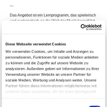
---
Das Angebot ist ein Lernprogramm, das spielerisch
und systematisch an die Welt der Musik heranführt.
In Kleingruppen entdecken die Kinder mit Freude
und Neugier verschiedene Bereiche der Musik –
mit ersten Erfahrungen in:
Diese Webseite verwendet Cookies
Singen & Sprechen
Wir verwenden Cookies, um Inhalte und Anzeigen zu
personalisieren, Funktionen für soziale Medien anbieten
Bewegung & Tanz
zu können und die Zugriffe auf unsere Website zu
Musikhören
analysieren. Außerdem geben wir Informationen zu Ihrer
Verwendung unserer Website an unsere Partner für
Rhythmik
soziale Medien, Werbung und Analysen weiter. Unsere
Partner führen diese Informationen möglicherweise mit
Grundlagen der Musiklehre
weiteren Daten zusammen, die Sie ihnen bereitgestellt
Dabei werden vorhandene Kenntnisse aufgegriffen,
haben oder die sie im Rahmen Ihrer Nutzung der Dienste
vertieft und erweitert.
gesammelt haben.
Einwilligungsauswahl