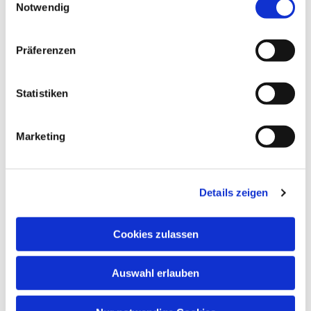
Notwendig
Neben musikalischem Wissen wachsen auch
Konzentrationsfähigkeit, Spielfreude,
Lernbereitschaft, Fantasie, Wahrnehmung und
Präferenzen
soziale Kontakte.
Musik öffnet Herzen – und fördert Kinder in ihrer
Statistiken
ganzen Persönlichkeit!
Marketing
Details zeigen
Cookies zulassen
Auswahl erlauben