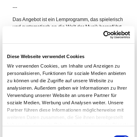
---
Das Angebot ist ein Lernprogramm, das spielerisch
und systematisch an die Welt der Musik heranführt.
In Kleingruppen entdecken die Kinder mit Freude
und Neugier verschiedene Bereiche der Musik –
mit ersten Erfahrungen in:
Diese Webseite verwendet Cookies
Singen & Sprechen
Wir verwenden Cookies, um Inhalte und Anzeigen zu
personalisieren, Funktionen für soziale Medien anbieten
Bewegung & Tanz
zu können und die Zugriffe auf unsere Website zu
Musikhören
analysieren. Außerdem geben wir Informationen zu Ihrer
Verwendung unserer Website an unsere Partner für
Rhythmik
soziale Medien, Werbung und Analysen weiter. Unsere
Partner führen diese Informationen möglicherweise mit
Grundlagen der Musiklehre
weiteren Daten zusammen, die Sie ihnen bereitgestellt
Dabei werden vorhandene Kenntnisse aufgegriffen,
haben oder die sie im Rahmen Ihrer Nutzung der Dienste
vertieft und erweitert.
gesammelt haben.
Einwilligungsauswahl