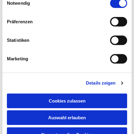
Notwendig
Neben musikalischem Wissen wachsen auch
Konzentrationsfähigkeit, Spielfreude,
Lernbereitschaft, Fantasie, Wahrnehmung und
Präferenzen
soziale Kontakte.
Musik öffnet Herzen – und fördert Kinder in ihrer
Statistiken
ganzen Persönlichkeit!
Marketing
Details zeigen
Cookies zulassen
Auswahl erlauben