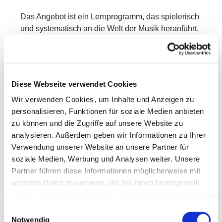
Das Angebot ist ein Lernprogramm, das spielerisch
und systematisch an die Welt der Musik heranführt.
In Kleingruppen entdecken die Kinder mit Freude
und Neugier verschiedene Bereiche der Musik –
mit ersten Erfahrungen in:
Diese Webseite verwendet Cookies
Singen & Sprechen
Wir verwenden Cookies, um Inhalte und Anzeigen zu
Bewegung & Tanz
personalisieren, Funktionen für soziale Medien anbieten
zu können und die Zugriffe auf unsere Website zu
Musikhören
analysieren. Außerdem geben wir Informationen zu Ihrer
Rhythmik
Verwendung unserer Website an unsere Partner für
soziale Medien, Werbung und Analysen weiter. Unsere
Grundlagen der Musiklehre
Partner führen diese Informationen möglicherweise mit
weiteren Daten zusammen, die Sie ihnen bereitgestellt
Dabei werden vorhandene Kenntnisse aufgegriffen,
haben oder die sie im Rahmen Ihrer Nutzung der Dienste
vertieft und erweitert.
gesammelt haben.
Einwilligungsauswahl
Neben musikalischem Wissen wachsen auch
Notwendig