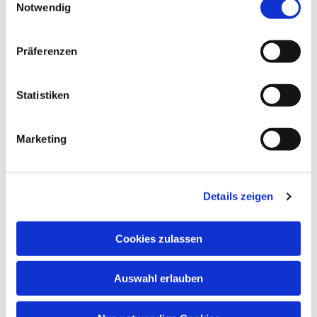
Notwendig
Neben musikalischem Wissen wachsen auch
Konzentrationsfähigkeit, Spielfreude,
Lernbereitschaft, Fantasie, Wahrnehmung und
Präferenzen
soziale Kontakte.
Musik öffnet Herzen – und fördert Kinder in ihrer
Statistiken
ganzen Persönlichkeit!
Marketing
Details zeigen
Cookies zulassen
Auswahl erlauben