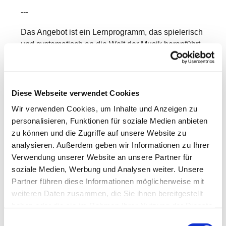
---
Das Angebot ist ein Lernprogramm, das spielerisch
und systematisch an die Welt der Musik heranführt.
In Kleingruppen entdecken die Kinder mit Freude
und Neugier verschiedene Bereiche der Musik –
mit ersten Erfahrungen in:
Diese Webseite verwendet Cookies
Singen & Sprechen
Wir verwenden Cookies, um Inhalte und Anzeigen zu
personalisieren, Funktionen für soziale Medien anbieten
Bewegung & Tanz
zu können und die Zugriffe auf unsere Website zu
Musikhören
analysieren. Außerdem geben wir Informationen zu Ihrer
Verwendung unserer Website an unsere Partner für
Rhythmik
soziale Medien, Werbung und Analysen weiter. Unsere
Partner führen diese Informationen möglicherweise mit
Grundlagen der Musiklehre
weiteren Daten zusammen, die Sie ihnen bereitgestellt
Dabei werden vorhandene Kenntnisse aufgegriffen,
haben oder die sie im Rahmen Ihrer Nutzung der Dienste
vertieft und erweitert.
gesammelt haben.
Einwilligungsauswahl