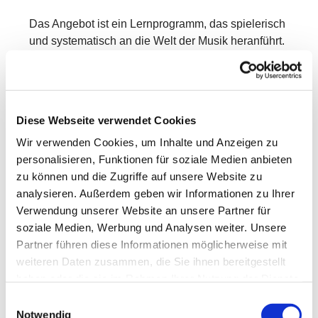
Das Angebot ist ein Lernprogramm, das spielerisch
und systematisch an die Welt der Musik heranführt.
In Kleingruppen entdecken die Kinder mit Freude
und Neugier verschiedene Bereiche der Musik –
mit ersten Erfahrungen in:
Diese Webseite verwendet Cookies
Singen & Sprechen
Wir verwenden Cookies, um Inhalte und Anzeigen zu
Bewegung & Tanz
personalisieren, Funktionen für soziale Medien anbieten
zu können und die Zugriffe auf unsere Website zu
Musikhören
analysieren. Außerdem geben wir Informationen zu Ihrer
Rhythmik
Verwendung unserer Website an unsere Partner für
soziale Medien, Werbung und Analysen weiter. Unsere
Grundlagen der Musiklehre
Partner führen diese Informationen möglicherweise mit
weiteren Daten zusammen, die Sie ihnen bereitgestellt
Dabei werden vorhandene Kenntnisse aufgegriffen,
haben oder die sie im Rahmen Ihrer Nutzung der Dienste
vertieft und erweitert.
gesammelt haben.
Einwilligungsauswahl
Neben musikalischem Wissen wachsen auch
Notwendig